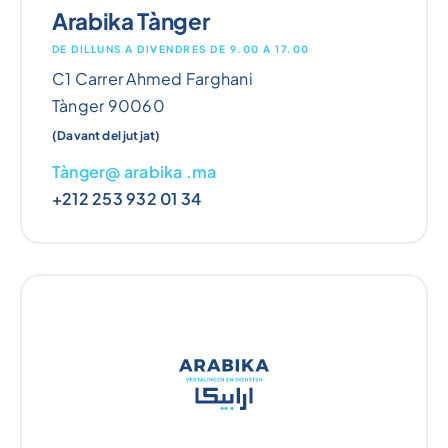
Arabika Tànger
DE DILLUNS A DIVENDRES DE 9.00 A 17.00
C1 Carrer Ahmed Farghani
Tànger 90060
(Davant del jutjat)
Tànger@ arabika .ma
+212 253 932 01 34