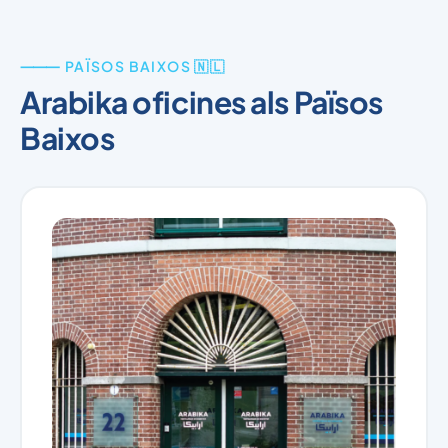
⸻ PAÏSOS BAIXOS 🇳🇱
Arabika oficines als Països
Baixos