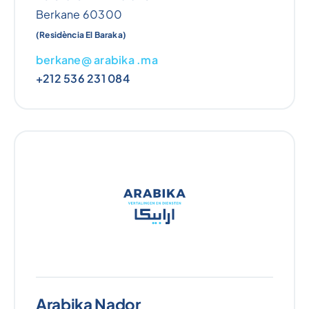
Berkane 60300
(Residència El Baraka)
berkane@ arabika .ma
+212 536 231 084
Arabika Nador