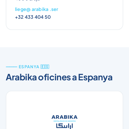
liege@ arabika .ser
+32 433 404 50
⸻ ESPANYA 🇪🇸
Arabika oficines a Espanya