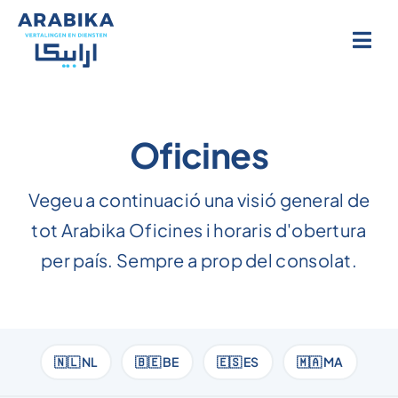
Salta
al
contingut
Oficines
Vegeu a continuació una visió general de
tot Arabika Oficines i horaris d'obertura
per país. Sempre a prop del consolat.
🇳🇱 NL
🇧🇪 BE
🇪🇸 ES
🇲🇦 MA