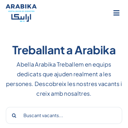
Salta
al
contingut
Treballant a Arabika
Abella Arabika Treballem en equips
dedicats que ajuden realment a les
persones. Descobreix les nostres vacants i
creix amb nosaltres.
Cerca: