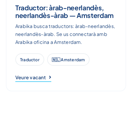
Traductor: àrab-neerlandès,
neerlandès-àrab — Amsterdam
Arabika busca traductors: àrab-neerlandès,
neerlandès-àrab. Se us connectarà amb
Arabika oficina a Amsterdam.
Traductor
🇳🇱 Amsterdam
Veure vacant
No trobes la vacant adequada?
Sempre podeu enviar una sol·licitud oberta amb la
vostra motivació i currículum a
arabika
.