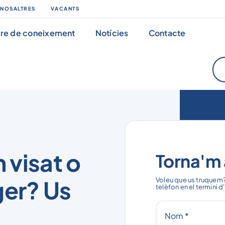
 NOSALTRES
VACANTS
re de coneixement
Notícies
Contacte
n visat o
Torna'm 
ger? Us
Voleu que us truquem?
telèfon en el termini d