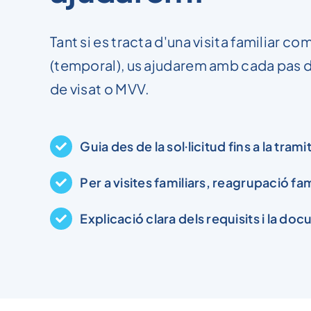
Tant si es tracta d'una visita familiar c
(temporal), us ajudarem amb cada pas de 
de visat o MVV.
Guia des de la sol·licitud fins a la trami
Per a visites familiars, reagrupació fam
Explicació clara dels requisits i la d