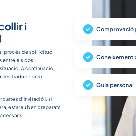
llir i
Comprovació pr
d
l procés de sol·licitud
Coneixement d
 entre els dos i
situació. A continuació,
 les traduccions i
Guia personal
artes d'invitació i, si
era, estareu ben preparats
necessaris.