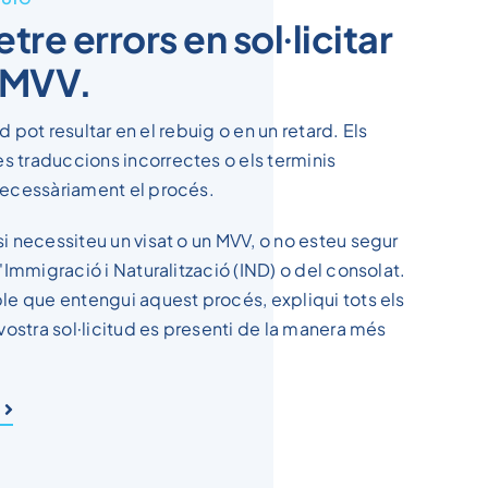
re errors en sol·licitar
n MVV.
tud pot resultar en el rebuig o en un retard. Els
 traduccions incorrectes o els terminis
necessàriament el procés.
i necessiteu un visat o un MVV, o no esteu segur
d'Immigració i Naturalització (IND) o del consolat.
ble que entengui aquest procés, expliqui tots els
 vostra sol·licitud es presenti de la manera més