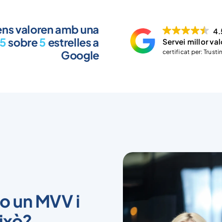
 ens valoren amb una
4.
,5
sobre
5
estrelles a
Servei millor val
Google
certificat per: Trust
t o un MVV i
ixò?