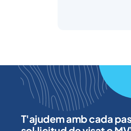
T'ajudem amb cada pas 
sol·licitud de visat o MV