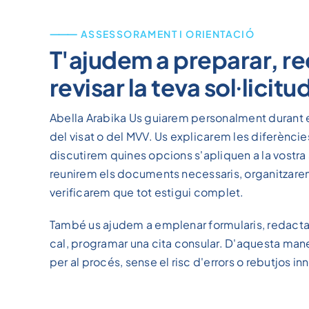
⸻ ASSESSORAMENT I ORIENTACIÓ
T'ajudem a preparar, reco
revisar la teva sol·licitu
Abella Arabika Us guiarem personalment durant e
del visat o del MVV. Us explicarem les diferències
discutirem quines opcions s'apliquen a la vostra 
reunirem els documents necessaris, organitzarem
verificarem que tot estigui complet.
També us ajudem a emplenar formularis, redactar c
cal, programar una cita consular. D'aquesta man
per al procés, sense el risc d'errors o rebutjos in