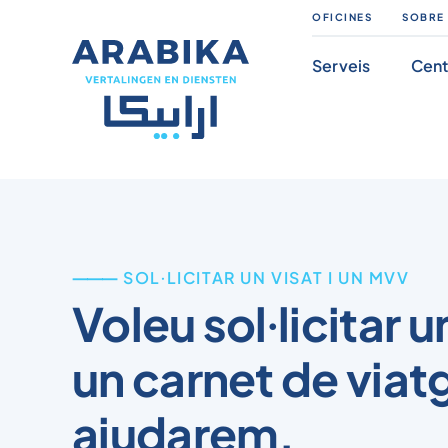
Salta
OFICINES
SOBRE
al
Serveis
Cent
contingut
⸻ SOL·LICITAR UN VISAT I UN MVV
Voleu sol·licitar u
un carnet de viat
ajudarem.