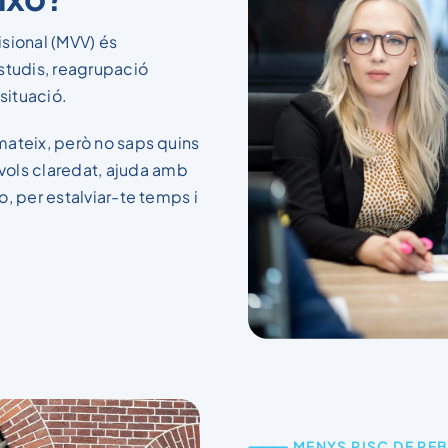
isional (MVV) és
 estudis, reagrupació
situació.
 mateix, però no saps quins
vols claredat, ajuda amb
no, per estalviar-te temps i
⸻ MENYS RISC DE REB