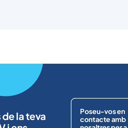
Poseu-vos en
de la teva
contacte amb
V i ens
nosaltres per a