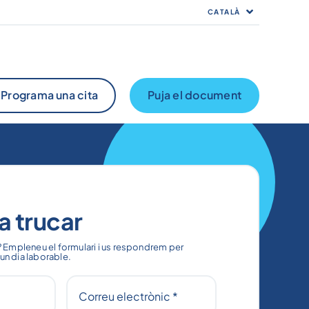
CATALÀ
Programa una cita
Puja el document
a trucar
 Empleneu el formulari i us respondrem per
'un dia laborable.