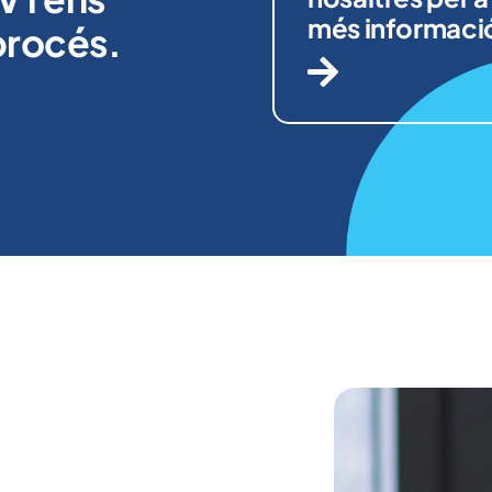
més informaci
procés.