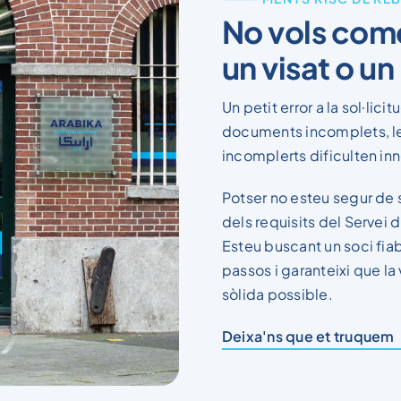
No vols comet
un visat o u
Un petit error a la sol·lici
documents incomplets, les
incomplerts dificulten in
Potser no esteu segur de s
dels requisits del Servei 
Esteu buscant un soci fia
passos i garanteixi que la
sòlida possible.
Deixa'ns que et truquem