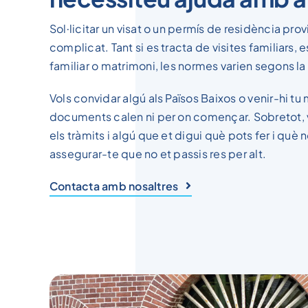
Sol·licitar un visat o un permís de residència prov
complicat. Tant si es tracta de visites familiars,
familiar o matrimoni, les normes varien segons la 
Vols convidar algú als Països Baixos o venir-hi tu
documents calen ni per on començar. Sobretot, 
els tràmits i algú que et digui què pots fer i què 
assegurar-te que no et passis res per alt.
Contacta amb nosaltres