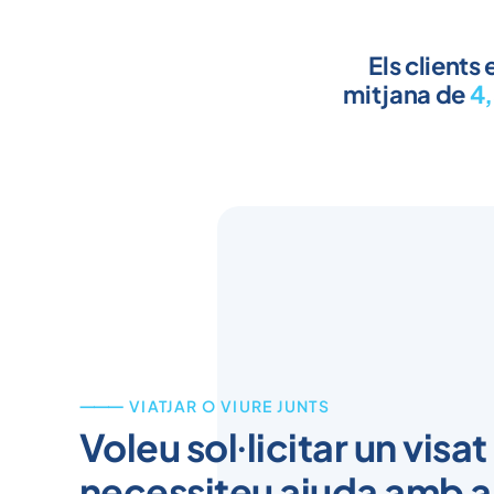
Els clients
mitjana de
4
⸻ VIATJAR O VIURE JUNTS
Voleu sol·licitar un visa
necessiteu ajuda amb a