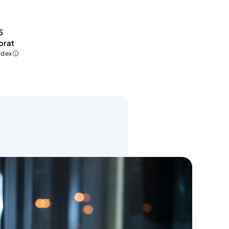
5
orat
index