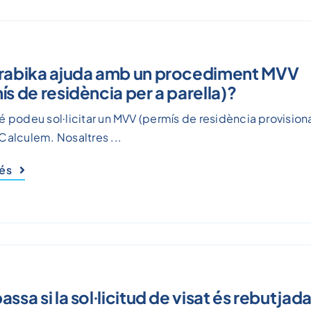
rabika ajuda amb un procediment MVV
ís de residència per a parella)?
é podeu sol·licitar un MVV (permís de residència provisiona
Calculem. Nosaltres ...
més
ssa si la sol·licitud de visat és rebutjad