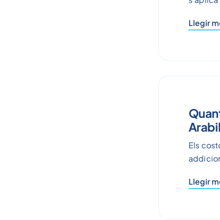
Llegir 
Quant
Arabi
Els cost
addicion
Llegir 