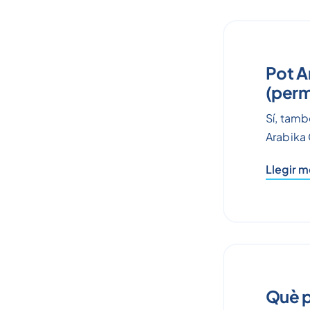
Pot A
(perm
Sí, tamb
Arabika 
Llegir 
Què pa