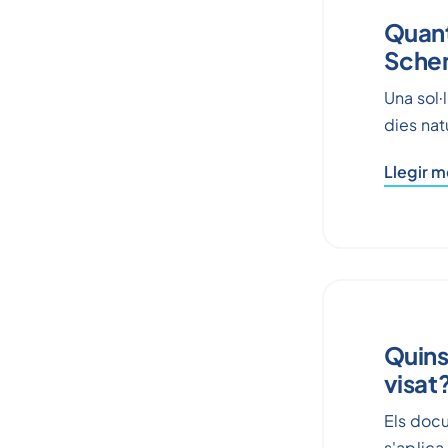
Quant 
Sche
Una sol·
dies nat
Llegir 
Quins
visat
Els doc
s'aplica