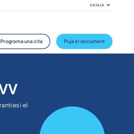
CATALÀ
Programa una cita
Puja el document
MVV
anties i el