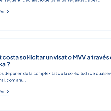
més
 costa sol·licitar un visat o MVV a través
ka ?
os depenen de la complexitat de la sol·licitud i de qualsev
al, com ara...
més