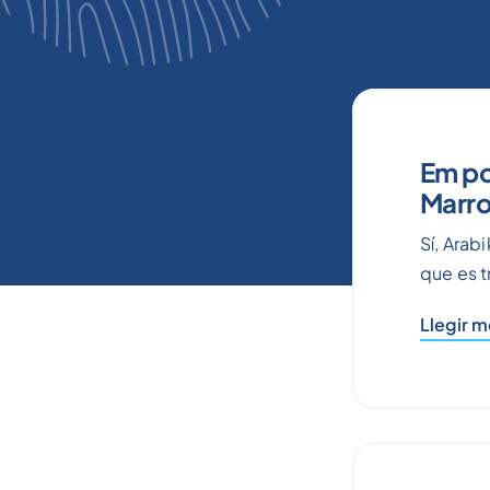
Em pod
Marr
Sí, Arab
que es t
Llegir 