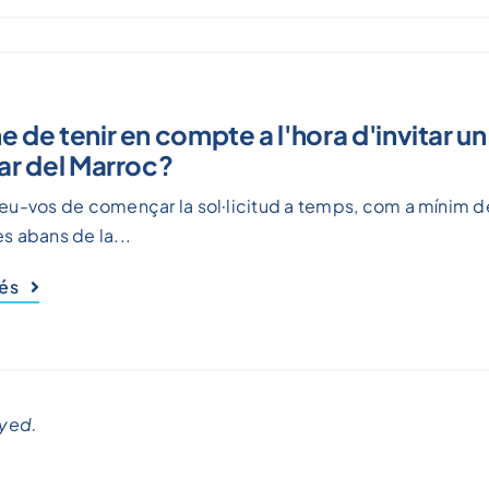
e de tenir en compte a l'hora d'invitar un
iar del Marroc?
u-vos de començar la sol·licitud a temps, com a mínim de
 abans de la...
més
Tens alguna altra pregunta o no trobes l
resposta?