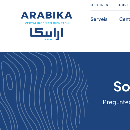
Salta
OFICINES
SOBRE
al
Serveis
Cent
contingut
So
Preguntes 