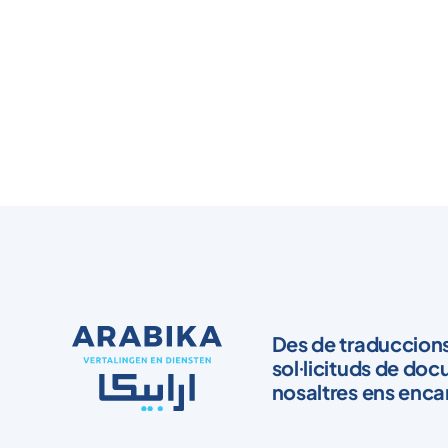
Des de traduccions 
sol·licituds de doc
nosaltres ens enca