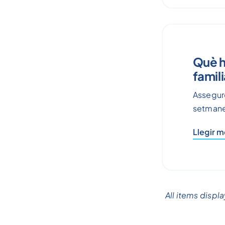
Què h
famil
Assegure
setmanes
Llegir 