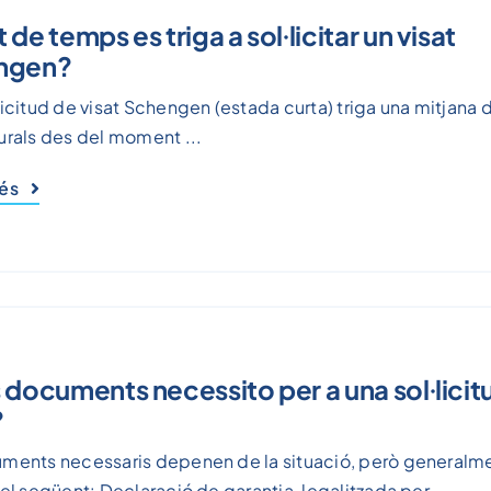
de temps es triga a sol·licitar un visat
ngen?
licitud de visat Schengen (estada curta) triga una mitjana 
urals des del moment ...
més
 documents necessito per a una sol·licit
?
uments necessaris depenen de la situació, però generalm
 el següent: Declaració de garantia, legalitzada per ...