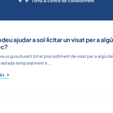
Torna al centre de coneixement
eu ajudar a sol·licitar un visat per a algú
oc?
ika us guia durant tot el procediment de visat per a algú de
rasllada temporalment a ...
més