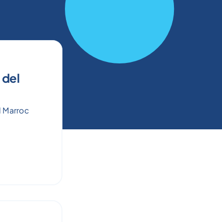
 del
l Marroc