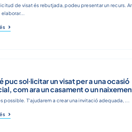
l·licitud de visat és rebutjada, podeu presentar un recurs. A
 elaborar...
més
puc sol·licitar un visat per a una ocasió
ial, com ara un casament o un naixemen
 és possible. T'ajudarem a crear una invitació adequada, ...
més