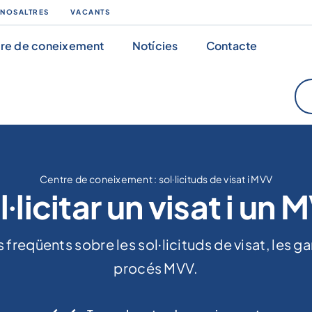
 NOSALTRES
VACANTS
re de coneixement
Notícies
Contacte
Centre de coneixement
:
sol·licituds de visat i MVV
l·licitar un visat i un 
freqüents sobre les sol·licituds de visat, les gar
procés MVV.