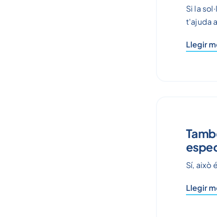
Si la so
t'ajuda a
Llegir 
També 
espec
Sí, això
Llegir 