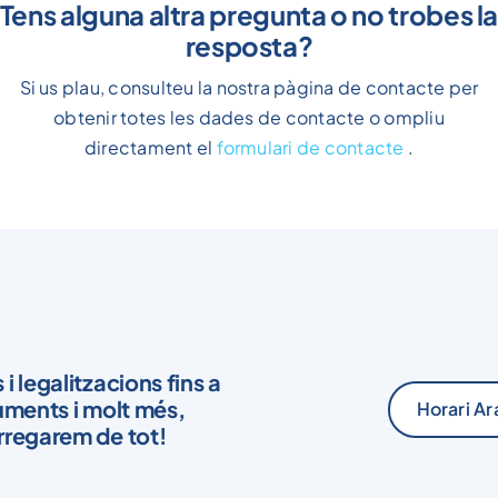
Si us plau, consulteu la nostra pàgina de contacte per
obtenir totes les dades de contacte o ompliu
directament el
formulari de contacte
.
i legalitzacions fins a
uments i molt més,
Horari Ar
rregarem de tot!