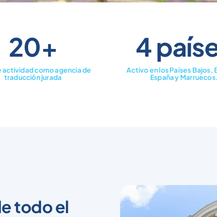
20+
4 país
 actividad como agencia de
Activo en los Países Bajos, 
traducción jurada
España y Marruecos
e todo el