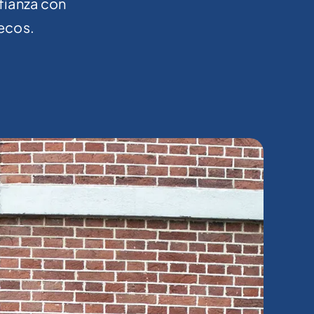
fianza con
uecos.