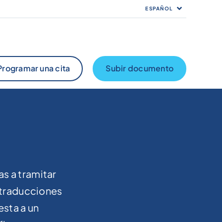
ESPAÑOL
Programar una cita
Subir documento
as a tramitar
 traducciones
sta a un