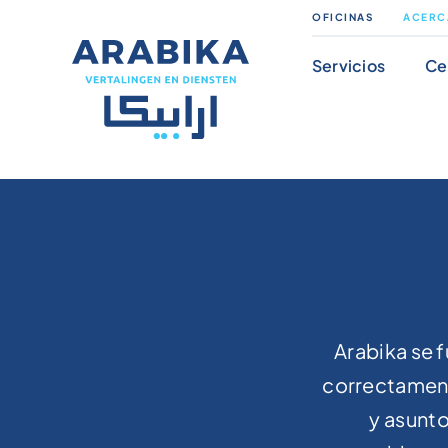
Ir
OFICINAS
ACERC
al
Servicios
Ce
contenido
Arabika se f
correctament
y asunt