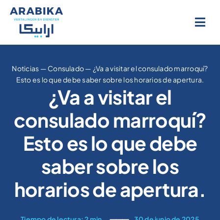
Ir
al
contenido
Noticias
—
Consulado
—
¿Va a visitar el consulado marroquí?
Esto es lo que debe saber sobre los horarios de apertura.
¿Va a visitar el
consulado marroquí?
Esto es lo que debe
saber sobre los
horarios de apertura.
Tiempo de lectura: 2 min.
⸻
30 de junio de 2025