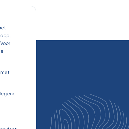
met
koop,
 Voor
de
d met
 degene