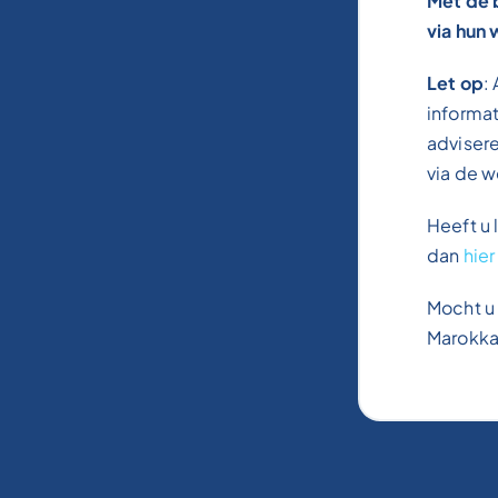
Met de 
via hun
Let op
:
informa
advisere
via de w
Heeft u 
dan
hier
Mocht u 
Marokkaa