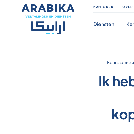
Skip
KANTOREN
OVER
to
content
Diensten
Ke
Kenniscentr
Ik he
kop