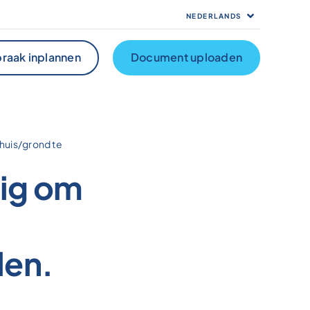
NEDERLANDS
raak inplannen
Document uploaden
huis/grond te
dig om
len.