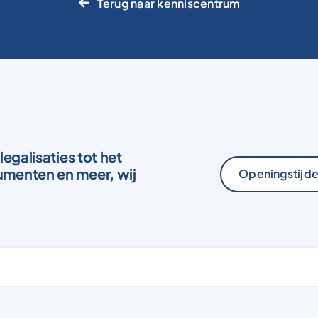
Terug naar kenniscentrum
legalisaties tot het
menten en meer, wij
Openingstijde
St