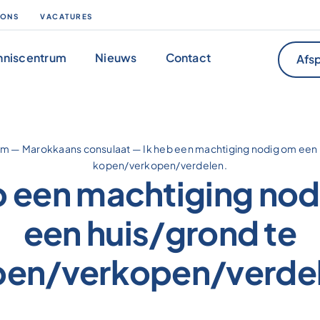
 ONS
VACATURES
nniscentrum
Nieuws
Contact
Afsp
um
—
Marokkaans consulaat
—
Ik heb een machtiging nodig om een 
kopen/verkopen/verdelen.
b een machtiging no
een huis/grond te
en/verkopen/verde