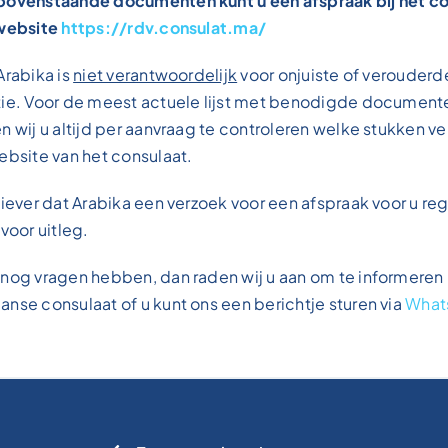
bovenstaande documenten kunt u een afspraak bij het co
 website
https://rdv.consulat.ma/
 Arabika is
niet verantwoordelijk
voor onjuiste of verouderd
tie. Voor de meest actuele lijst met benodigde document
n wij u altijd per aanvraag te controleren welke stukken ver
ebsite van het consulaat.
liever dat Arabika een verzoek voor een afspraak voor u rege
voor uitleg.
nog vragen hebben, dan raden wij u aan om te informeren 
nse consulaat of u kunt ons een berichtje sturen via
What