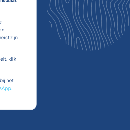
nsulaat
e
en
eist zijn
lt, klik
bij het
sApp
.