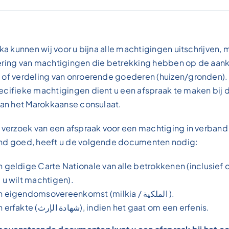
ika kunnen wij voor u bijna alle machtigingen uitschrijven, 
ering van machtigingen die betrekking hebben op de aan
 of verdeling van onroerende goederen (huizen/gronden).
ecifieke machtigingen dient u een afspraak te maken bij 
van het Marokkaanse consulaat.
 verzoek van een afspraak voor een machtiging in verban
nd goed, heeft u de volgende documenten nodig:
 geldige Carte Nationale van alle betrokkenen (inclusief
 u wilt machtigen).
Een eigendomsovereenkomst (milkia / الملكية ).
Een erfakte (شهادة الإرث), indien het gaat om een erfenis.