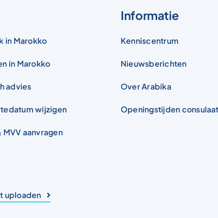
Informatie
k in Marokko
Kenniscentrum
en in Marokko
Nieuwsberichten
ch advies
Over Arabika
tedatum wijzigen
Openingstijden consulaa
& MVV aanvragen
 uploaden