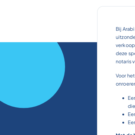
Bij Arab
uitzond
verkoop
deze sp
notaris 
Voor het
onroere
Een
die