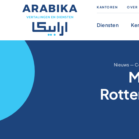
Skip
KANTOREN
OVER
to
content
Diensten
Ke
Nieuws
—
C
M
Rotte