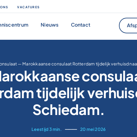
 ONS
VACATURES
nniscentrum
Nieuws
Contact
Afsp
onsulaat
—
Marokkaanse consulaat Rotterdam tijdelijk verhuisd na
arokkaanse consula
rdam tijdelijk verhuis
Schiedam.
Leestijd 3 min.
⸻
20 mei 2026