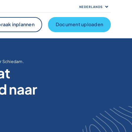
NEDERLANDS
raak inplannen
Document uploaden
ar Schiedam.
at
d naar