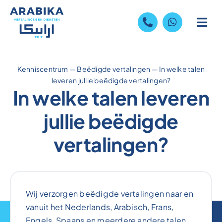
Skip
to
content
Kenniscentrum
—
Beëdigde vertalingen
—
In welke talen
leveren jullie beëdigde vertalingen?
In welke talen leveren
jullie beëdigde
vertalingen?
Wij verzorgen beëdigde vertalingen naar en
vanuit het Nederlands, Arabisch, Frans,
Engels, Spaans en meerdere andere talen.