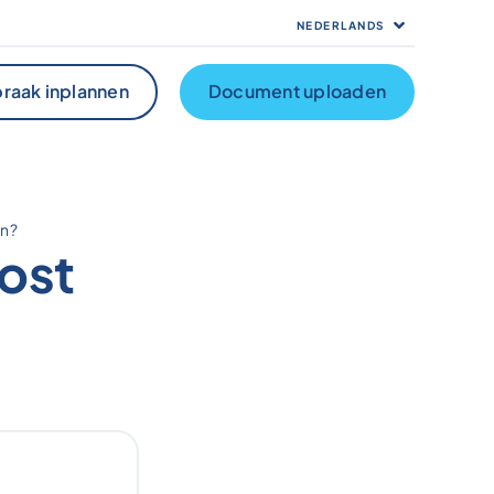
NEDERLANDS
raak inplannen
Document uploaden
en?
post