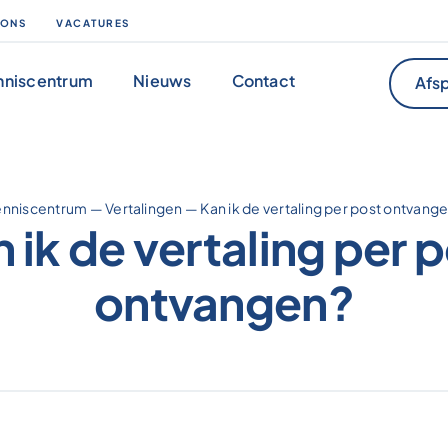
 ONS
VACATURES
nniscentrum
Nieuws
Contact
Afsp
enniscentrum
—
Vertalingen
—
Kan ik de vertaling per post ontvang
 ik de vertaling per 
ontvangen?