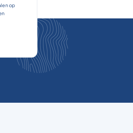
alen op
en