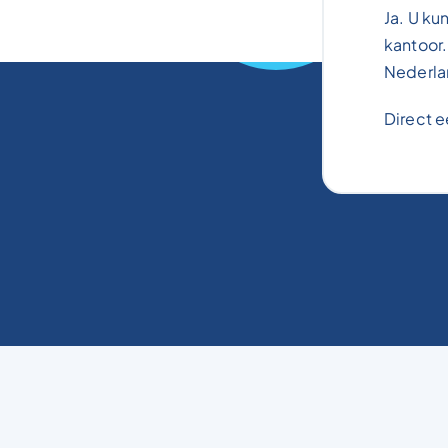
Ja. U ku
kantoor.
Nederla
Direct e