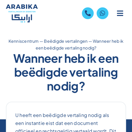
Skip
to
content
Kenniscentrum
—
Beëdigde vertalingen
—
Wanneer heb ik
een beëdigde vertaling nodig?
Wanneer heb ik een
beëdigde vertaling
nodig?
U heeft een beëdigde vertaling nodig als
een instantie eist dat een document
officieel en rechtsgeldig vertaald wordt. Dit