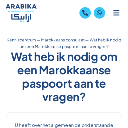
Skip
to
content
Kenniscentrum
—
Marokkaans consulaat
—
Wat heb ik nodig
om een Marokkaanse paspoort aan te vragen?
Wat heb ik nodig om
een Marokkaanse
paspoort aan te
vragen?
U heeft over het algemeen de onderstaande