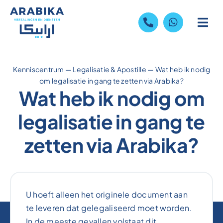
Skip
to
content
Kenniscentrum
—
Legalisatie & Apostille
—
Wat heb ik nodig
om legalisatie in gang te zetten via Arabika?
Wat heb ik nodig om
legalisatie in gang te
zetten via Arabika?
U hoeft alleen het originele document aan
te leveren dat gelegaliseerd moet worden.
In de meeste gevallen volstaat dit.