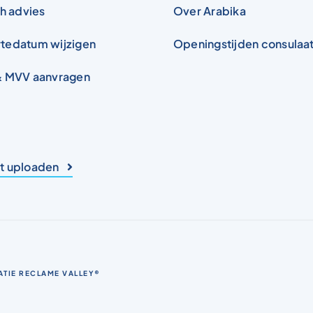
ch advies
Over Arabika
tedatum wijzigen
Openingstijden consulaa
& MVV aanvragen
 uploaden
ATIE
RECLAME VALLEY®