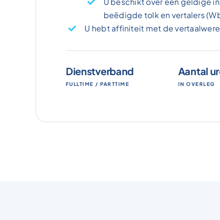
U beschikt over een geldige insc
beëdigde tolk en vertalers (Wb
U hebt affiniteit met de vertaalwere
Dienstverband
Aantal u
FULLTIME / PARTTIME
IN OVERLEG