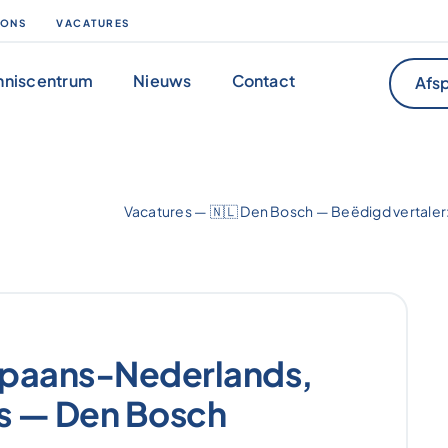
 ONS
VACATURES
nniscentrum
Nieuws
Contact
Afsp
Vacatures
—
🇳🇱 Den Bosch
—
Beëdigd vertale
Spaans-Nederlands,
s — Den Bosch