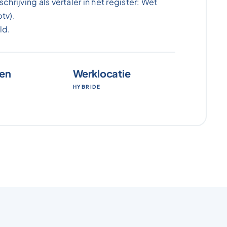
hrijving als vertaler in het register: Wet
tv).
ld.
ren
Werklocatie
HYBRIDE