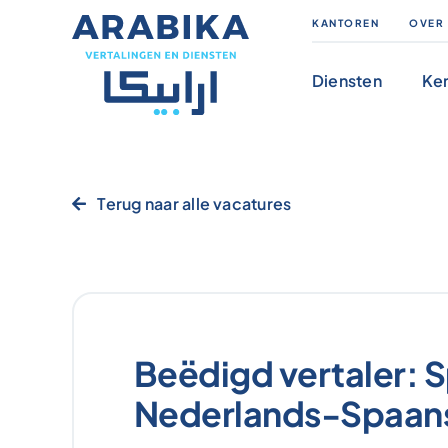
Skip
KANTOREN
OVER
to
content
Diensten
Ke
Terug naar alle vacatures
Beëdigd vertaler: 
Nederlands-Spaan