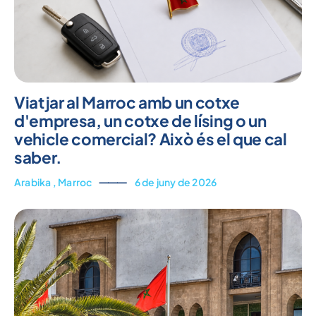
Viatjar al Marroc amb un cotxe
d'empresa, un cotxe de lísing o un
vehicle comercial? Això és el que cal
saber.
Arabika
,
Marroc
⸻
6 de juny de 2026