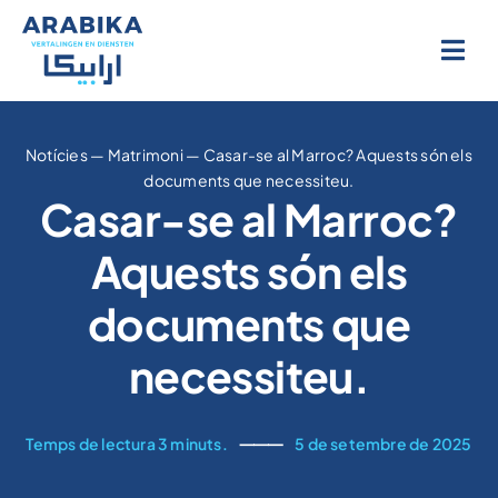
Salta
al
contingut
Notícies
—
Matrimoni
—
Casar-se al Marroc? Aquests són els
documents que necessiteu.
Casar-se al Marroc?
Aquests són els
documents que
necessiteu.
Temps de lectura 3 minuts.
⸻
5 de setembre de 2025