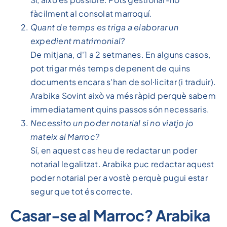
fàcilment al consolat marroquí.
Quant de temps es triga a elaborar un
expedient matrimonial?
De mitjana, d'1 a 2 setmanes. En alguns casos,
pot trigar més temps depenent de quins
documents encara s'han de sol·licitar (i traduir).
Arabika Sovint això va més ràpid perquè sabem
immediatament quins passos són necessaris.
Necessito un poder notarial si no viatjo jo
mateix al Marroc?
Sí, en aquest cas heu de redactar un poder
notarial legalitzat. Arabika puc redactar aquest
poder notarial per a vostè perquè pugui estar
segur que tot és correcte.
Casar-se al Marroc? Arabika