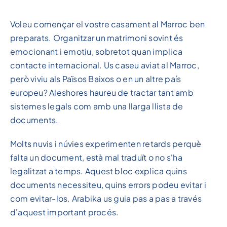
Voleu començar el vostre casament al Marroc ben
preparats. Organitzar un matrimoni sovint és
emocionant i emotiu, sobretot quan implica
contacte internacional. Us caseu aviat al Marroc,
però viviu als Països Baixos o en un altre país
europeu? Aleshores haureu de tractar tant amb
sistemes legals com amb una llarga llista de
documents.
Molts nuvis i núvies experimenten retards perquè
falta un document, està mal traduït o no s'ha
legalitzat a temps. Aquest bloc explica quins
documents necessiteu, quins errors podeu evitar i
com evitar-los. Arabika us guia pas a pas a través
d'aquest important procés.