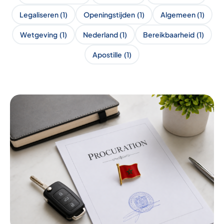
Legaliseren
(1)
Openingstijden
(1)
Algemeen
(1)
Wetgeving
(1)
Nederland
(1)
Bereikbaarheid
(1)
Apostille
(1)