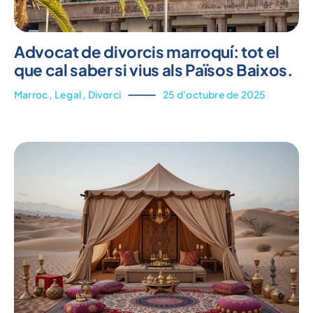
Advocat de divorcis marroquí: tot el
que cal saber si vius als Països Baixos.
Marroc
,
Legal
,
Divorci
⸻
25 d'octubre de 2025