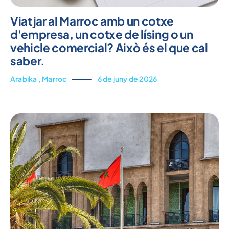
Viatjar al Marroc amb un cotxe
d'empresa, un cotxe de lísing o un
vehicle comercial? Això és el que cal
saber.
Arabika
,
Marroc
⸻
6 de juny de 2026