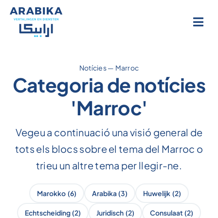
Salta
al
contingut
Notícies
—
Marroc
Categoria de notícies
'Marroc'
Vegeu a continuació una visió general de
tots els blocs sobre el tema del Marroc o
trieu un altre tema per llegir-ne.
Marokko
(6)
Arabika
(3)
Huwelijk
(2)
Echtscheiding
(2)
Juridisch
(2)
Consulaat
(2)