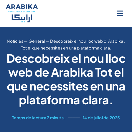
Salta
al
contingut
Notícies
—
General
—
Descobreix el nou lloc web d' Arabika .
Tot el que necessites en una plataforma clara.
Descobreix el nou lloc
web de Arabika Tot el
que necessites en una
plataforma clara.
Temps de lectura 2 minuts.
⸻
14 de juliol de 2025