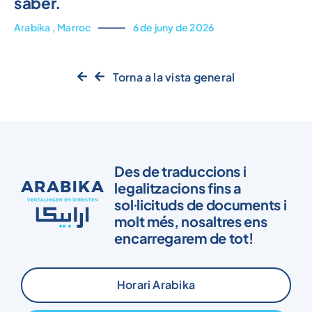
saber.
Arabika
,
Marroc
⸻
6 de juny de 2026
Torna a la vista general
Des de traduccions i
legalitzacions fins a
sol·licituds de documents i
molt més, nosaltres ens
encarregarem de tot!
Horari Arabika