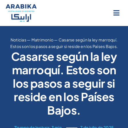
Ir
al
contenido
Noticias
—
Matrimonio
—
Casarse según la ley marroquí.
Estos son los pasos a seguir si reside en los Países Bajos.
Casarse según la ley
marroquí. Estos son
los pasos a seguir si
reside en los Países
Bajos.
Tiempo de lectura: 3 min.
⸻
7 de julio de 2025