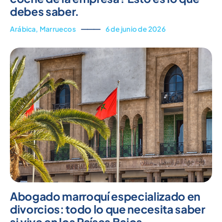
debes saber.
Arábica
,
Marruecos
⸻
6 de junio de 2026
Abogado marroquí especializado en
divorcios: todo lo que necesita saber
si vive en los Países Bajos.