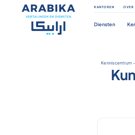
Skip
KANTOREN
OVER
to
content
Diensten
Ke
Kenniscentrum
Kun