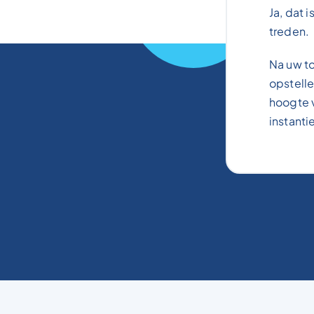
Ja, dat 
treden.
Na uw to
opstelle
hoogte 
instanti