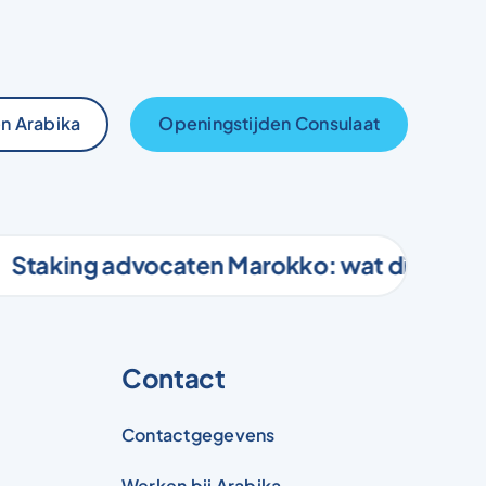
n Arabika
Openingstijden Consulaat
taking advocaten Marokko: wat dit beteken
Contact
Contactgegevens
Werken bij Arabika