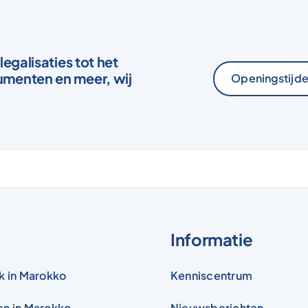
legalisaties tot het
menten en meer, wij
Openingstijde
S
Informatie
k in Marokko
Kenniscentrum
en in Marokko
Nieuwsberichten