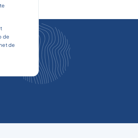
te
t
p de
met de