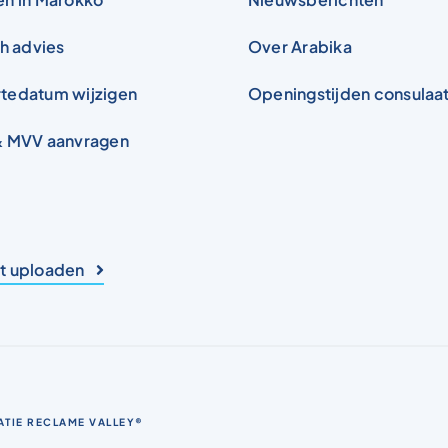
ch advies
Over Arabika
tedatum wijzigen
Openingstijden consulaa
& MVV aanvragen
 uploaden
ATIE
RECLAME VALLEY®