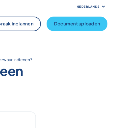
NEDERLANDS
raak inplannen
Document uploaden
bezwaar indienen?
 een