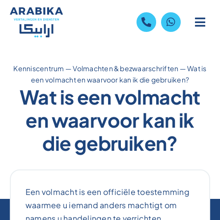
Skip
to
content
Kenniscentrum
—
Volmachten & bezwaarschriften
—
Wat is
een volmacht en waarvoor kan ik die gebruiken?
Wat is een volmacht
en waarvoor kan ik
die gebruiken?
Een volmacht is een officiële toestemming
waarmee u iemand anders machtigt om
namens u handelingen te verrichten.