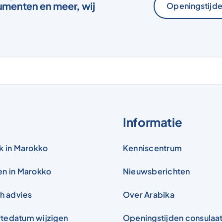
menten en meer, wij
Openingstijde
Sta
Informatie
k in Marokko
Kenniscentrum
en in Marokko
Nieuwsberichten
ch advies
Over Arabika
tedatum wijzigen
Openingstijden consulaa