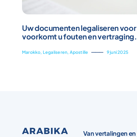
Uw documenten legaliseren voor
voorkomt u fouten en vertraging.
Marokko
,
Legaliseren
,
Apostille
⸻
9 juni 2025
Van vertalingen en 