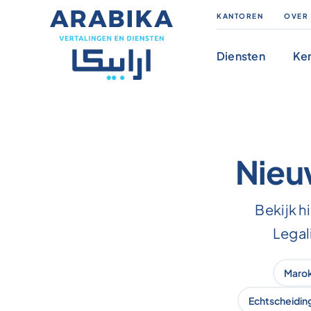
Skip
KANTOREN
OVER
to
content
Diensten
Ke
Nieu
Bekijk h
Legal
Maro
Echtscheidin