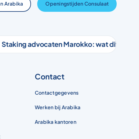
n Arabika
Openingstijden Consulaat
king advocaten Marokko: wat dit betekent 
Contact
Contactgegevens
Werken bij Arabika
Arabika kantoren
t