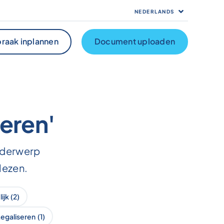
NEDERLANDS
raak inplannen
Document uploaden
eren'
onderwerp
lezen.
ijk
(2)
Legaliseren
(1)