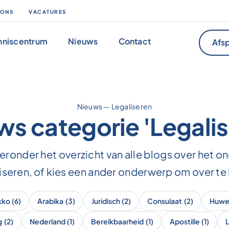
 ONS
VACATURES
nniscentrum
Nieuws
Contact
Afsp
Nieuws
—
Legaliseren
ws categorie 'Legalis
ieronder het overzicht van alle blogs over het 
iseren, of kies een ander onderwerp om over te 
kko
(6)
Arabika
(3)
Juridisch
(2)
Consulaat
(2)
Huwel
g
(2)
Nederland
(1)
Bereikbaarheid
(1)
Apostille
(1)