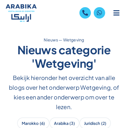
Skip
to
content
Nieuws
—
Wetgeving
Nieuws categorie
'Wetgeving'
Bekijk hieronder het overzicht van alle
blogs over het onderwerp Wetgeving, of
kies een ander onderwerp om over te
lezen.
Marokko
(6)
Arabika
(3)
Juridisch
(2)