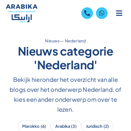
Skip
to
content
Nieuws
—
Nederland
Nieuws categorie
'Nederland'
Bekijk hieronder het overzicht van alle
blogs over het onderwerp Nederland, of
kies een ander onderwerp om over te
lezen.
Marokko
(6)
Arabika
(3)
Juridisch
(2)